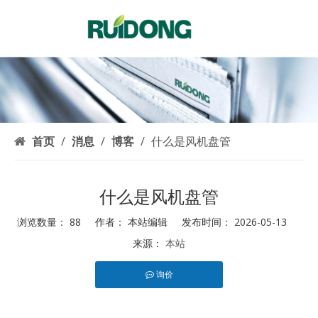
简体中文
English
العربية
Français
Pусский
Español
首页
/
消息
/
博客
/
什么是风机盘管
Português
Deutsch
什么是风机盘管
Italiano
浏览数量：
88
作者： 本站编辑 发布时间： 2026-05-13
한국어
来源：
本站
Nederlands
Türk dili
询价
["facebook","twitter","line","wechat","linkedin","pinterest","whats