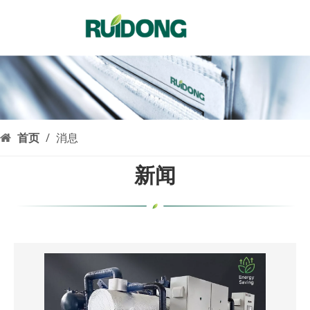
简体中文
English
العربية
Français
Pусский
Español
首页
/
消息
Português
新闻
Deutsch
Italiano
한국어
Nederlands
Türk dili