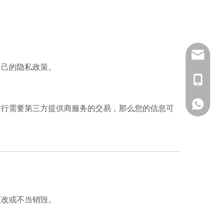
sales@r
自己的隐私政策。
155053
159531
进行需要第三方提供商服务的交易，那么您的信息可
更改或不当销毁。