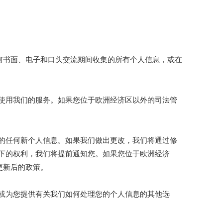
常见问题
合作伙伴
简体中文
English
العربية
何书面、电子和口头交流期间收集的所有个人信息，或在
Français
Pусский
Español
使用我们的服务。如果您位于欧洲经济区以外的司法管
Português
Deutsch
Italiano
的任何新个人信息。如果我们做出更改，我们将通过修
下的权利，我们将提前通知您。如果您位于欧洲经济
한국어
更新后的政策。
Nederlands
Türk dili
或为您提供有关我们如何处理您的个人信息的其他选