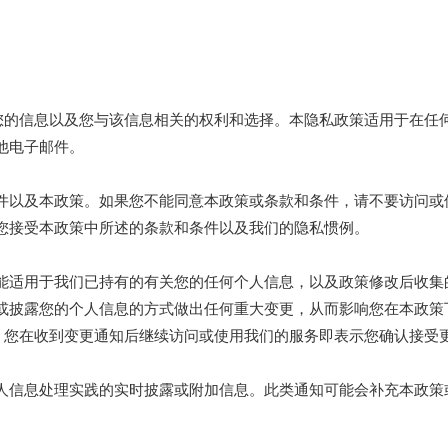
心
热的
关于我们
项目案例
申请
新闻中心
军动力设备
冷却器
公司简介
理您的信息以及您与该信息相关的权利和选择。本隐私政策适用于在任
冷冷水机
风扇线圈单元
研发中心
他电子邮件。
燃料发电机
商业空调
我们的历史
件以及本政策。如果您不能同意本政策或条款和条件，请不要访问或
冷冷水机
客户服务
您接受本政策中所述的条款和条件以及我们的隐私惯例。
烷发生器
支持
能适用于我们已持有的有关您的任何个人信息，以及政策修改后收集
源热泵
或披露您的个人信息的方式做出任何重大变更，从而影响您在本政策
区，您在收到变更通知后继续访问或使用我们的服务即表示您确认接受
lsar 产品焊接
人信息处理实践的实时披露或附加信息。此类通知可能会补充本政策
用空调
屋发电机