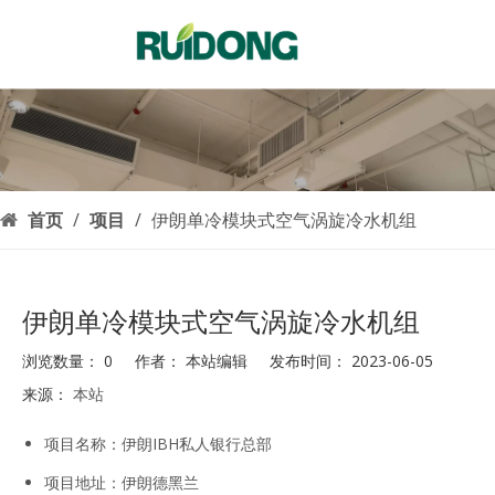
简体中文
English
العربية
Français
Pусский
Español
首页
/
项目
/
伊朗单冷模块式空气涡旋冷水机组
Português
Deutsch
Italiano
伊朗单冷模块式空气涡旋冷水机组
한국어
浏览数量：
0
作者： 本站编辑 发布时间： 2023-06-05
Nederlands
来源：
本站
Türk dili
["facebook","twitter","line","wechat","linkedin","pinterest","whats
项目名称：伊朗IBH私人银行总部
项目地址：伊朗德黑兰